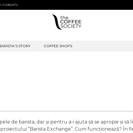
I CONDITII
BARISTA’S STORY
COFFEE SHOPS
pele de barista, dar și pentru a-i ajuta să se apropie și 
iectului ”Barista Exchange”. Cum funcționează? În fieca