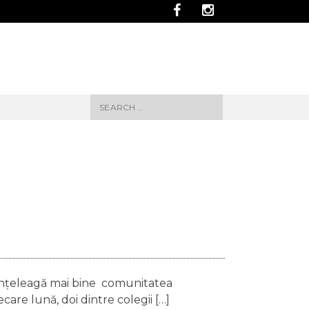
Search
for:
să înțeleagă mai bine comunitatea
re lună, doi dintre colegii […]