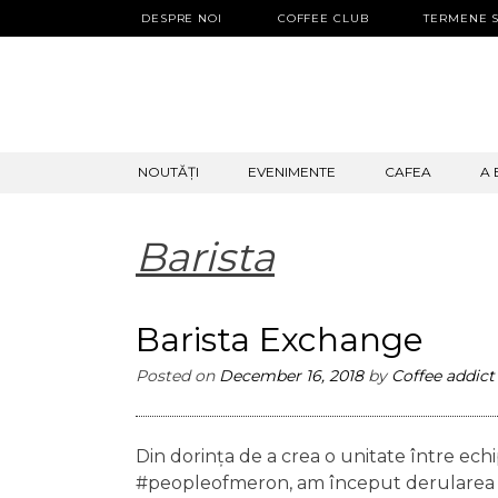
DESPRE NOI
COFFEE CLUB
TERMENE S
SKIP
NOUTĂȚI
EVENIMENTE
CAFEA
A 
TO
CONTENT
Barista
Barista Exchange
Posted on
December 16, 2018
by
Coffee addict
Din dorința de a crea o unitate între echi
#peopleofmeron, am început derularea pro