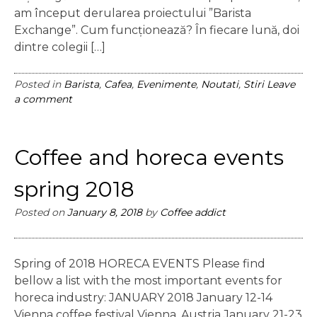
am început derularea proiectului ”Barista
Exchange”. Cum funcționează? În fiecare lună, doi
dintre colegii […]
Posted in
Barista
,
Cafea
,
Evenimente
,
Noutati
,
Stiri
Leave
a comment
Coffee and horeca events
spring 2018
Posted on
January 8, 2018
by
Coffee addict
Spring of 2018 HORECA EVENTS Please find
bellow a list with the most important events for
horeca industry: JANUARY 2018 January 12-14
Vienna coffee festival Vienna, Austria January 21-23