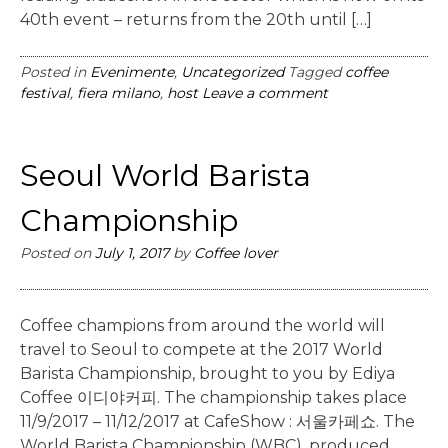
40th event – returns from the 20th until […]
Posted in
Evenimente
,
Uncategorized
Tagged
coffee
festival
,
fiera milano
,
host
Leave a comment
Seoul World Barista
Championship
Posted on
July 1, 2017
by
Coffee lover
Coffee champions from around the world will
travel to Seoul to compete at the 2017 World
Barista Championship, brought to you by Ediya
Coffee 이디야커피. The championship takes place
11/9/2017 – 11/12/2017 at CafeShow : 서울카페쇼. The
World Barista Championship (WBC), produced