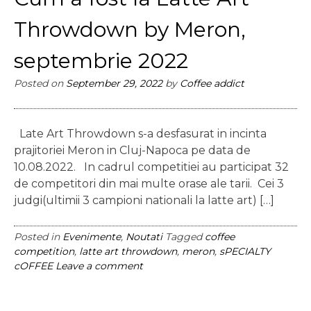
Throwdown by Meron,
septembrie 2022
Posted on
September 29, 2022
by
Coffee addict
Late Art Throwdown s-a desfasurat in incinta
prajitoriei Meron in Cluj-Napoca pe data de
10.08.2022. In cadrul competitiei au participat 32
de competitori din mai multe orase ale tarii. Cei 3
judgi(ultimii 3 campioni nationali la latte art) […]
Posted in
Evenimente
,
Noutati
Tagged
coffee
competition
,
latte art throwdown
,
meron
,
sPECIALTY
cOFFEE
Leave a comment