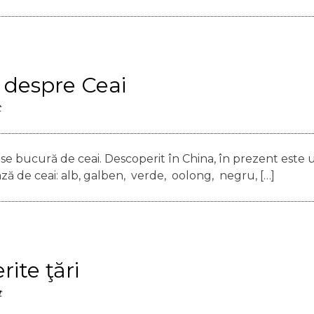
e despre Ceai
t
 se bucură de ceai. Descoperit în China, în prezent este
ază de ceai: alb, galben, verde, oolong, negru, […]
rite ţări
t