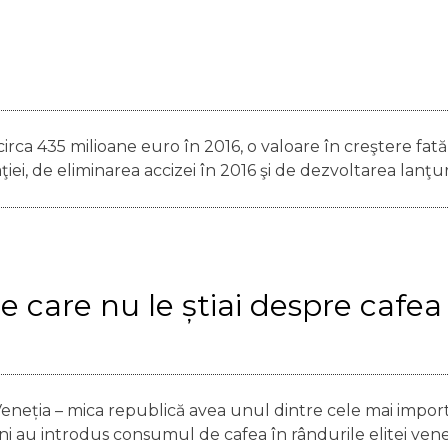
circa 435 milioane euro în 2016, o valoare în creştere fată
, de eliminarea accizei în 2016 şi de dezvoltarea lanţuri
e care nu le știai despre cafea
a Veneția – mica republică avea unul dintre cele mai imp
eni au introdus consumul de cafea în rândurile elitei veneț