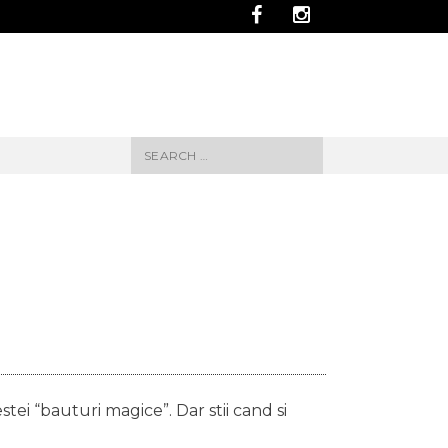
Search
for:
estei “bauturi magice”. Dar stii cand si