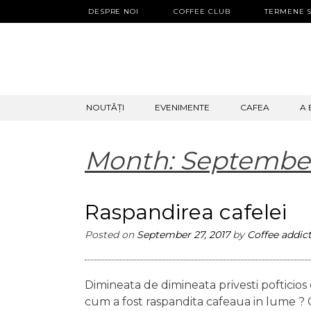
DESPRE NOI
COFFEE CLUB
TERMENE S
SKIP
NOUTĂȚI
EVENIMENTE
CAFEA
A 
TO
CONTENT
Month:
September
Raspandirea cafelei
Posted on
September 27, 2017
by
Coffee addic
Dimineata de dimineata privesti pofticios ca
cum a fost raspandita cafeaua in lume ? 