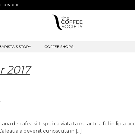
I CONDITII
BARISTA’S STORY
COFFEE SHOPS
 2017
t
na de cafea si-ti spui ca viata ta nu ar fi la fel in lipsa ac
Cafeaua a devenit cunoscuta in […]