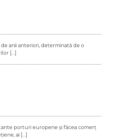
 de anii anteriori, determinată de o
lor […]
ortante porturi europene și făcea comerț
iene, ai […]